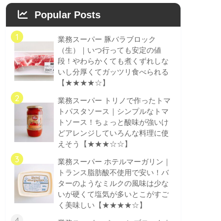
Popular Posts
1
業務スーパー 豚バラブロック
（生）｜いつ行っても安定の値
段！やわらかくても煮くずれしな
いし分厚くてガッツリ食べられる
【★★★★☆】
2
業務スーパー トリノで作ったトマ
トパスタソース｜シンプルなトマ
トソース！ちょっと酸味が強いけ
どアレンジしていろんな料理に使
えそう【★★★☆☆】
3
業務スーパー ホテルマーガリン｜
トランス脂肪酸不使用で安い！バ
ターのようなミルクの風味は少な
いが硬くて塩気が多いとこがすご
く美味しい【★★★★☆】
4