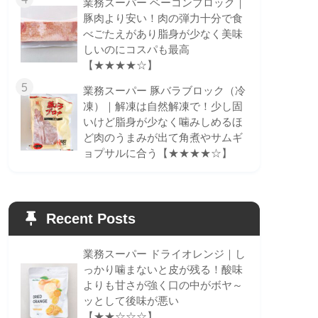
業務スーパー ベーコンブロック｜
豚肉より安い！肉の弾力十分で食
べごたえがあり脂身が少なく美味
しいのにコスパも最高
【★★★★☆】
5
業務スーパー 豚バラブロック（冷
凍）｜解凍は自然解凍で！少し固
いけど脂身が少なく噛みしめるほ
ど肉のうまみが出て角煮やサムギ
ョプサルに合う【★★★★☆】
Recent Posts
業務スーパー ドライオレンジ｜し
っかり噛まないと皮が残る！酸味
よりも甘さが強く口の中がボヤ～
ッとして後味が悪い
【★★☆☆☆】