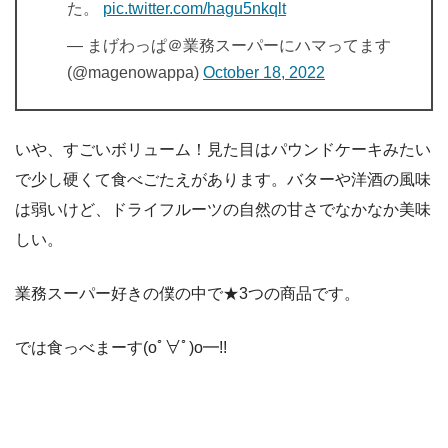
た。
pic.twitter.com/hagu5nkqlt
— まげわっぱ＠業務スーパーにハマってます
(@magenowappa)
October 18, 2022
いや、すごいボリューム！見た目はパウンドケーキみたい
で少し硬くて食べごたえがあります。バターや洋酒の風味
は弱いけど、ドライフルーツの自然の甘さでなかなか美味
しい。
業務スーパー好きの僕の中で★3つの商品です。
では食っべまーす(oﾟ∀ﾟ)o━!!