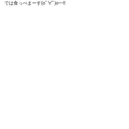
では食っべまーす(oﾟ∀ﾟ)o━!!