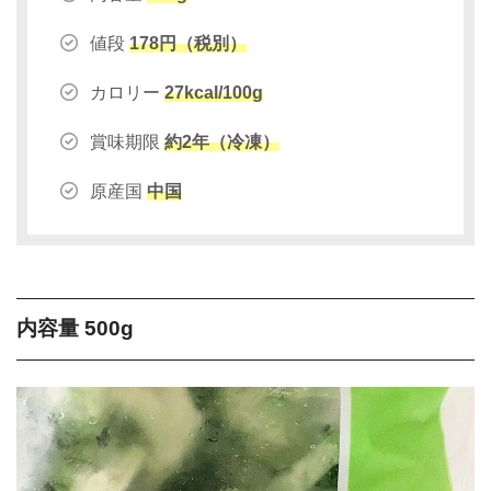
値段
178円（税別）
カロリー
27kcal/100g
賞味期限
約2年（冷凍）
原産国
中国
内容量 500g