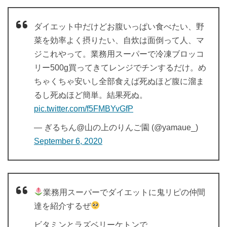
ダイエット中だけどお腹いっぱい食べたい、野
菜を効率よく摂りたい、自炊は面倒って人、マ
ジこれやって。業務用スーパーで冷凍ブロッコ
リー500g買ってきてレンジでチンするだけ。め
ちゃくちゃ安いし全部食えば死ぬほど腹に溜ま
るし死ぬほど簡単。結果死ぬ。
pic.twitter.com/f5FMBYvGfP
— ぎるちん@山の上のりんご園 (@yamaue_)
September 6, 2020
業務用スーパーでダイエットに鬼リピの仲間
達を紹介するぜ
ビタミンとラズベリーケトンで