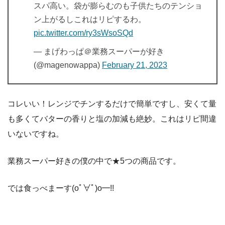
スパ高い。袋が膨らむのも子供たちのテンショ
ン上がるしこれはリピするわ。
pic.twitter.com/ry3sWsoSQd
— まげわっぱ＠業務スーパーが好き
(@magenowappa)
February 21, 2023
コレいい！レンジでチンするだけで簡単ですし、安くて量
も多くてバターの香りと塩の加減も絶妙。これはリピ間違
いないですね。
業務スーパー好きの僕の中で★5つの商品です。
では食っべまーす(oﾟ∀ﾟ)o━!!