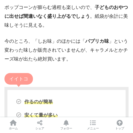
ポップコーンが膨らむ過程も楽しいので、
子どものおやつ
に出せば間違いなく盛り上がるでしょう
。紙袋が余計に美
味しそうに見える。
今のところ、「しお味」のほかには「
パプリカ味
」という
変わった味しか販売されていませんが、キャラメルとかチ
ーズ味が出たら絶対買います。
イイトコ
作るのが簡単
安くて量が多い
塩加減がちょうどいい
ホーム
シェア
フォロー
メニュー
トップ