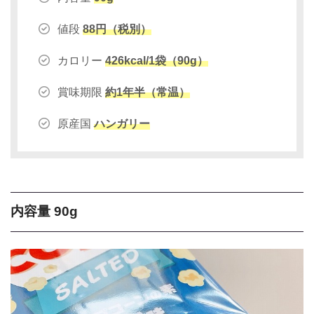
値段
88円（税別）
カロリー
426kcal/1袋（90g）
賞味期限
約1年半（常温）
原産国
ハンガリー
内容量 90g