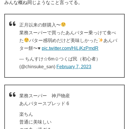
みんな概ね同じようなこと言ってる。
正月以来の餅購入〜
業務スーパーで買ったあんバター乗っけて食べ
た
バター感弱めだけど美味しかった
あんバ
ター餅〜
♥️
pic.twitter.com/HiLjKzPmdR
— ちんすけ☆6m☺︎つくば民（初心者）
(@chinsuke_san)
February 7, 2023
業務スーパー 神戸物産
あんバタースプレッド 6
楽ちん
普通に美味しい