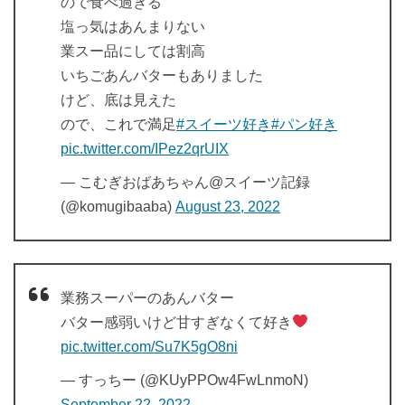
ので食べ過ぎる
塩っ気はあんまりない
業スー品にしては割高
いちごあんバターもありました
けど、底は見えた
ので、これで満足
#スイーツ好き
#パン好き
pic.twitter.com/IPez2qrUIX
— こむぎおばあちゃん@スイーツ記録
(@komugibaaba)
August 23, 2022
業務スーパーのあんバター
バター感弱いけど甘すぎなくて好き
pic.twitter.com/Su7K5gO8ni
— すっちー (@KUyPPOw4FwLnmoN)
September 22, 2022