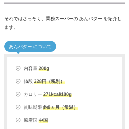
それではさっそく、業務スーパーの あんバター を紹介し
ます。
あんバター について
内容量
200g
値段
328円（税別）
カロリー
271kcal/100g
賞味期限
約9ヵ月（常温）
原産国
中国