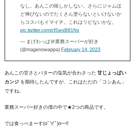
なし。あんこの味しかしない。さらにジャムほ
ど伸びないのでたくさん塗らないといけないか
らコスパもイマイチ。これはリピないかな。
pic.twitter.com/cfSwxB81Nx
— まげわっぱ＠業務スーパーが好き
(@magenowappa)
February 14, 2023
あんこの甘さとバターの塩気が合わさった
甘じょっぱい
カンジ
を期待したんですが、これはただの「コシあん」
ですね。
業務スーパー好きの僕の中で★2つの商品です。
では食っべまーす(oﾟ∀ﾟ)o━!!